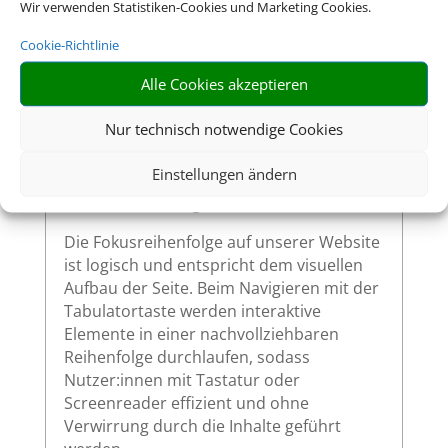
Website – wie Links, Buttons oder
Wir verwenden Statistiken-Cookies und Marketing Cookies.
Formularfelder – zeigen klar sichtbar an,
Cookie-Richtlinie
wenn sie per Tastatur ausgewählt werden.
So ermöglichen wir eine vollständige
Alle Cookies akzeptieren
Bedienung auch ohne Maus.
Nur technisch notwendige Cookies
Einstellungen ändern
Sinnvolle Fokusreihenfolge bei
Tastaturnutzung
Die Fokusreihenfolge auf unserer Website
ist logisch und entspricht dem visuellen
Aufbau der Seite. Beim Navigieren mit der
Tabulatortaste werden interaktive
Elemente in einer nachvollziehbaren
Reihenfolge durchlaufen, sodass
Nutzer:innen mit Tastatur oder
Screenreader effizient und ohne
Verwirrung durch die Inhalte geführt