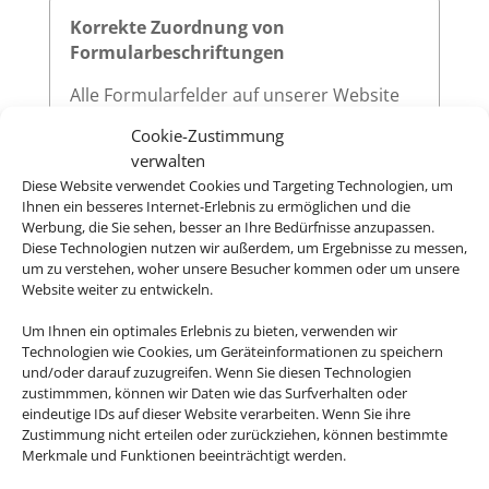
Korrekte Zuordnung von
Formularbeschriftungen
Alle Formularfelder auf unserer Website
sind mit zugehörigen
-Elementen
<label>
Cookie-Zustimmung
versehen, die über das
-Attribut
for
verwalten
eindeutig auf die jeweilige
des
id
Diese Website verwendet Cookies und Targeting Technologien, um
Eingabefeldes verweisen. Diese klare
Ihnen ein besseres Internet-Erlebnis zu ermöglichen und die
Zuordnung verbessert die
Werbung, die Sie sehen, besser an Ihre Bedürfnisse anzupassen.
Diese Technologien nutzen wir außerdem, um Ergebnisse zu messen,
Nutzerfreundlichkeit und sorgt dafür,
um zu verstehen, woher unsere Besucher kommen oder um unsere
dass assistive Technologien wie
Website weiter zu entwickeln.
Screenreader die Beschriftungen korrekt
vorlesen.
Um Ihnen ein optimales Erlebnis zu bieten, verwenden wir
Technologien wie Cookies, um Geräteinformationen zu speichern
und/oder darauf zuzugreifen. Wenn Sie diesen Technologien
zustimmmen, können wir Daten wie das Surfverhalten oder
eindeutige IDs auf dieser Website verarbeiten. Wenn Sie ihre
Sichtbarer Fokus
Zustimmung nicht erteilen oder zurückziehen, können bestimmte
Merkmale und Funktionen beeinträchtigt werden.
Alle interaktiven Elemente auf unserer