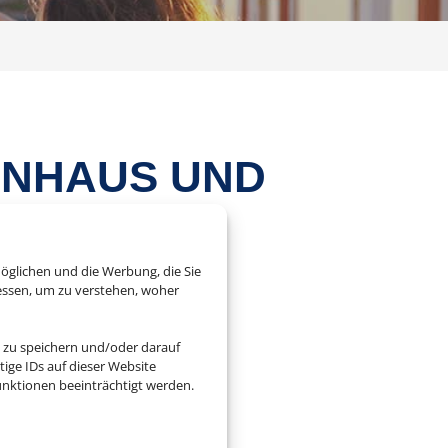
NHAUS UND F
öglichen und die Werbung, die Sie
essen, um zu verstehen, woher
z und Zeit für sich
 zu speichern und/oder darauf
ige IDs auf dieser Website
iheiten als in einem
nktionen beeinträchtigt werden.
 ob Sie mit Ihrem Hund
de Angebot.