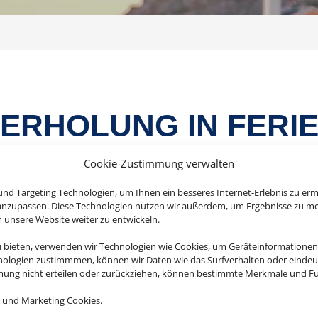
ERHOLUNG IN FERIE
ERIENWOHNUNG
Cookie-Zustimmung verwalten
nd Targeting Technologien, um Ihnen ein besseres Internet-Erlebnis zu erm
 anzupassen. Diese Technologien nutzen wir außerdem, um Ergebnisse zu m
nsere Website weiter zu entwickeln.
ntspannten Urlaub mit Ihren Liebsten genießen, viel Plat
u bieten, verwenden wir Technologien wie Cookies, um Geräteinformationen
nologien zustimmmen, können wir Daten wie das Surfverhalten oder eindeut
rienhaus oder einer Ferienwohnung haben Sie mehr Fre
mmung nicht erteilen oder zurückziehen, können bestimmte Merkmale und Fu
gal ob es ein Strandurlaub in einer Finca sein soll oder
 erkunden wollen: Für nahezu alles gibt es das passen
 und Marketing Cookies.