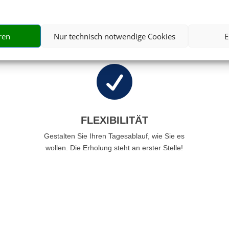
 Ihren individuellen Urlaub in Ferienhaus oder Ferienw
Ihren Traumurlaub möglich.
ren
Nur technisch notwendige Cookies
E

FLEXIBILITÄT
Gestalten Sie Ihren Tagesablauf, wie Sie es
wollen. Die Erholung steht an erster Stelle!