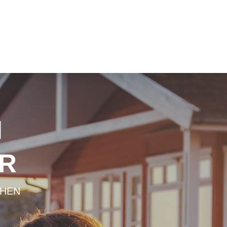
H
R
CHEN